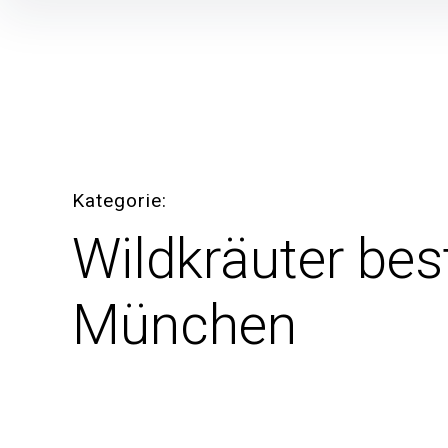
Inhalte
überspringen
Kategorie
Wildkräuter be
München